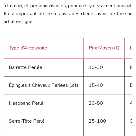
à la main, et personnalisables, pour un style vraiment original.
Il est important de lire les avis des clients avant de faire un
achat en ligne.
Type d’Accessoire
Prix Moyen (€)
Li
Barrette Perlée
10-30
Bo
Épingles à Cheveux Perlées (lot)
15-40
Bo
Headband Perlé
20-80
AS
Serre-Tête Perlé
25-100
Gr