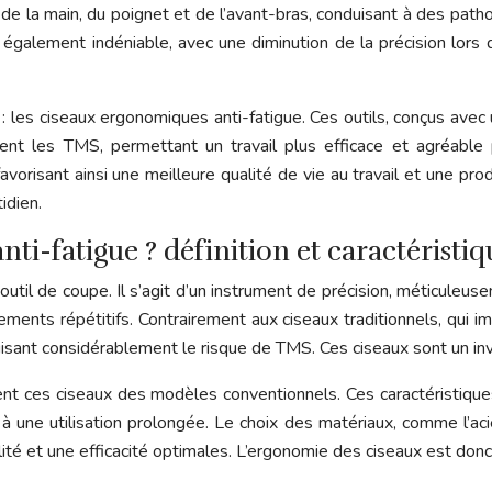
de la main, du poignet et de l’avant-bras, conduisant à des patho
est également indéniable, avec une diminution de la précision lor
les ciseaux ergonomiques anti-fatigue. Ces outils, conçus avec u
ennent les TMS, permettant un travail plus efficace et agréabl
avorisant ainsi une meilleure qualité de vie au travail et une pr
idien.
i-fatigue ? définition et caractéristiq
util de coupe. Il s’agit d’un instrument de précision, méticuleus
ements répétitifs. Contrairement aux ciseaux traditionnels, qui i
isant considérablement le risque de TMS. Ces ciseaux sont un in
ent ces ciseaux des modèles conventionnels. Ces caractéristiqu
 à une utilisation prolongée. Le choix des matériaux, comme l’ac
té et une efficacité optimales. L’ergonomie des ciseaux est donc 