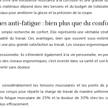
l offre une excellente résistance à la corrosion et une grande du
 matériaux dépend donc des besoins et du budget de l’utilisateur, 
 pour améliorer la glisse et la précision de la coupe.
s anti-fatigue : bien plus que du confo
 simple recherche de confort. Elle représente une véritable st
ualité du travail. Ces avantages, bien que souvent sous-estimés
t une plus grande satisfaction au travail. Les ciseaux ergonomiqu
ssionnelle. Ils s’étendent également à la vie personnelle, en perm
s des ciseaux ergonomiques, c’est investir dans sa santé et son bi
ertir sans douleur.
considérablement les tensions musculaires et les points de pre
ous conçus pour répartir la charge de travail de manière uniforme
 la fatigue musculaire de 25% et la douleur de 30% chez les coif
plus efficacement.