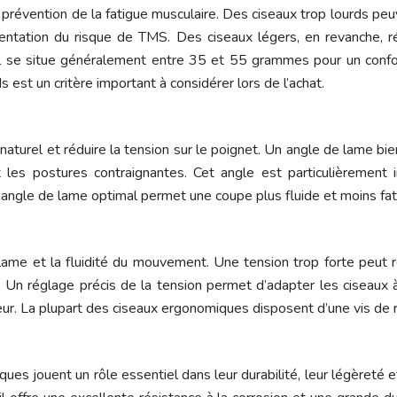
prévention de la fatigue musculaire. Des ciseaux trop lourds pe
mentation du risque de TMS. Des ciseaux légers, en revanche, ré
al se situe généralement entre 35 et 55 grammes pour un confor
st un critère important à considérer lors de l’achat.
 naturel et réduire la tension sur le poignet. Un angle de lame b
et les postures contraignantes. Cet angle est particulièrement
n angle de lame optimal permet une coupe plus fluide et moins fat
lame et la fluidité du mouvement. Une tension trop forte peut ren
n. Un réglage précis de la tension permet d’adapter les ciseaux 
ateur. La plupart des ciseaux ergonomiques disposent d’une vis de r
ues jouent un rôle essentiel dans leur durabilité, leur légèreté 