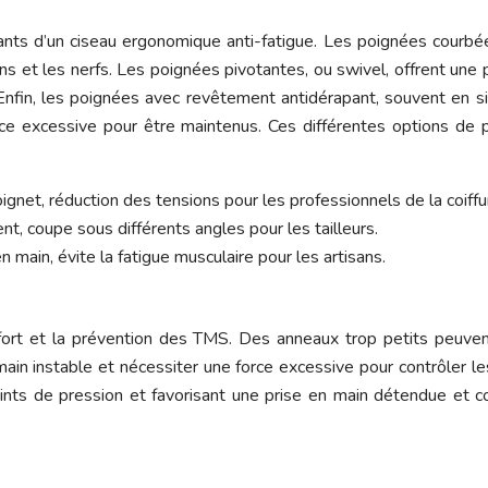
ants d’un ciseau ergonomique anti-fatigue. Les poignées courb
dons et les nerfs. Les poignées pivotantes, ou swivel, offrent une
 Enfin, les poignées avec revêtement antidérapant, souvent en si
orce excessive pour être maintenus. Ces différentes options d
gnet, réduction des tensions pour les professionnels de la coiffu
, coupe sous différents angles pour les tailleurs.
n main, évite la fatigue musculaire pour les artisans.
onfort et la prévention des TMS. Des anneaux trop petits peuven
in instable et nécessiter une force excessive pour contrôler les
points de pression et favorisant une prise en main détendue et 