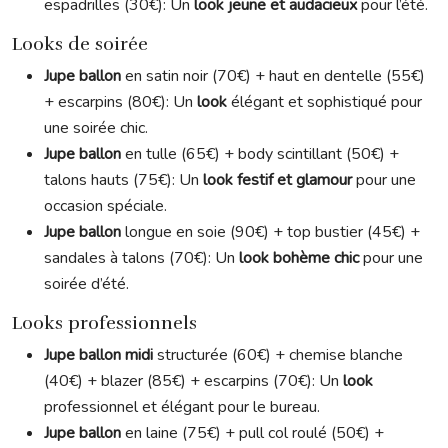
espadrilles (30€): Un
look jeune et audacieux
pour l’été.
Looks de soirée
Jupe ballon
en satin noir (70€) + haut en dentelle (55€)
+ escarpins (80€): Un
look
élégant et sophistiqué pour
une soirée chic.
Jupe ballon
en tulle (65€) + body scintillant (50€) +
talons hauts (75€): Un
look festif et glamour
pour une
occasion spéciale.
Jupe ballon
longue en soie (90€) + top bustier (45€) +
sandales à talons (70€): Un
look bohème chic
pour une
soirée d’été.
Looks professionnels
Jupe ballon midi
structurée (60€) + chemise blanche
(40€) + blazer (85€) + escarpins (70€): Un
look
professionnel et élégant pour le bureau.
Jupe ballon
en laine (75€) + pull col roulé (50€) +