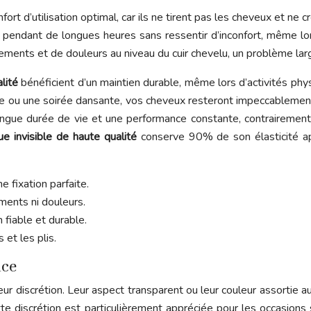
ort d’utilisation optimal, car ils ne tirent pas les cheveux et ne
er pendant de longues heures sans ressentir d’inconfort, même l
aillements et de douleurs au niveau du cuir chevelu, un problème l
alité
bénéficient d’un maintien durable, même lors d’activités ph
e ou une soirée dansante, vos cheveux resteront impeccablement co
 longue durée de vie et une performance constante, contrairemen
ue invisible de haute qualité
conserve 90% de son élasticité ap
 fixation parfaite.
ements ni douleurs.
n fiable et durable.
 et les plis.
nce
eur discrétion. Leur aspect transparent ou leur couleur assortie 
. Cette discrétion est particulièrement appréciée pour les occasio