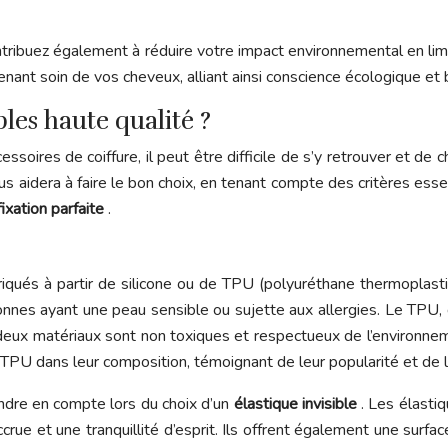
ntribuez également à réduire votre impact environnemental en lim
 prenant soin de vos cheveux, alliant ainsi conscience écologique e
les haute qualité ?
soires de coiffure, il peut être difficile de s’y retrouver et de c
us aidera à faire le bon choix, en tenant compte des critères essen
fixation parfaite
.
qués à partir de silicone ou de TPU (polyuréthane thermoplastiqu
nnes ayant une peau sensible ou sujette aux allergies. Le TPU, qua
s deux matériaux sont non toxiques et respectueux de l’environne
u TPU dans leur composition, témoignant de leur popularité et de le
endre en compte lors du choix d’un
élastique invisible
. Les élasti
accrue et une tranquillité d’esprit. Ils offrent également une surf