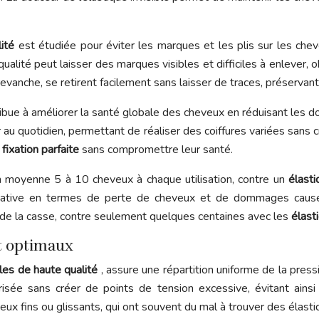
lité
est étudiée pour éviter les marques et les plis sur les che
alité peut laisser des marques visibles et difficiles à enlever, 
 revanche, se retirent facilement sans laisser de traces, préservant
ibue à améliorer la santé globale des cheveux en réduisant les d
er au quotidien, permettant de réaliser des coiffures variées sans c
e
fixation parfaite
sans compromettre leur santé.
 en moyenne 5 à 10 cheveux à chaque utilisation, contre un
élasti
icative en termes de perte de cheveux et de dommages causés 
 de la casse, contre seulement quelques centaines avec les
élast
rt optimaux
bles de haute qualité
, assure une répartition uniforme de la pres
ée sans créer de points de tension excessive, évitant ainsi l
x fins ou glissants, qui ont souvent du mal à trouver des élastiqu