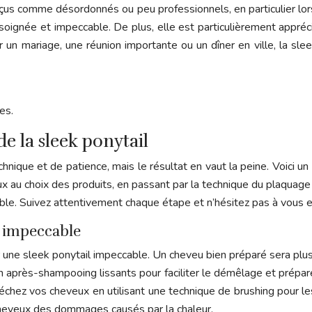
çus comme désordonnés ou peu professionnels, en particulier lor
soignée et impeccable. De plus, elle est particulièrement appréc
r un mariage, une réunion importante ou un dîner en ville, la slee
es.
de la sleek ponytail
que et de patience, mais le résultat en vaut la peine. Voici un 
x au choix des produits, en passant par la technique du plaquage e
ble. Suivez attentivement chaque étape et n’hésitez pas à vous e
t impeccable
une sleek ponytail impeccable. Un cheveu bien préparé sera plus fa
près-shampooing lissants pour faciliter le démêlage et préparer 
échez vos cheveux en utilisant une technique de brushing pour les
s cheveux des dommages causés par la chaleur.