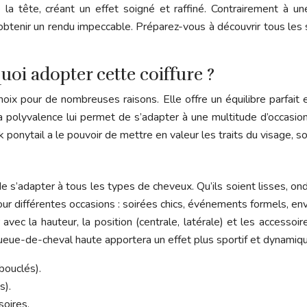
e la tête, créant un effet soigné et raffiné. Contrairement à
r obtenir un rendu impeccable. Préparez-vous à découvrir tous les s
uoi adopter cette coiffure ?
x pour de nombreuses raisons. Elle offre un équilibre parfait ent
r. Sa polyvalence lui permet de s’adapter à une multitude d’occas
k ponytail a le pouvoir de mettre en valeur les traits du visage,
de s’adapter à tous les types de cheveux. Qu’ils soient lisses, on
pour différentes occasions : soirées chics, événements formels,
avec la hauteur, la position (centrale, latérale) et les access
queue-de-cheval haute apportera un effet plus sportif et dynamique
bouclés).
s).
soires.