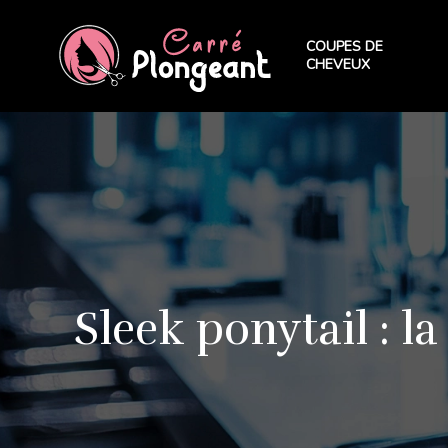
COUPES DE
CHEVEUX
Sleek ponytail : l