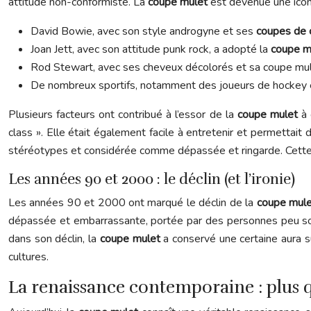
attitude non-conformiste. La
coupe mulet
est devenue une icône
David Bowie, avec son style androgyne et ses
coupes de
Joan Jett, avec son attitude punk rock, a adopté la
coupe m
Rod Stewart, avec ses cheveux décolorés et sa coupe mulet e
De nombreux sportifs, notamment des joueurs de hockey e
Plusieurs facteurs ont contribué à l’essor de la
coupe mulet
à 
class ». Elle était également facile à entretenir et permettait d
stéréotypes et considérée comme dépassée et ringarde. Cette 
Les années 90 et 2000 : le déclin (et l’ironie)
Les années 90 et 2000 ont marqué le déclin de la
coupe mul
dépassée et embarrassante, portée par des personnes peu sou
dans son déclin, la
coupe mulet
a conservé une certaine aura 
cultures.
La renaissance contemporaine : plus q