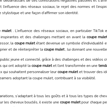
 se débarrassant de ses connotations négatives passées et s’af
 l’influence des réseaux sociaux, le rejet des normes et l’inspir
 stylistique et une façon d’affirmer son identité.
e mulet
. L’influence des réseaux sociaux, en particulier TikTok 
 inspirantes et des challenges mettant en avant la
coupe mule
essor, la
coupe mulet
étant devenue un symbole d’individualité et 
rier et de réinterpréter la
coupe mulet
, lui donnant une nouvell
public jeune et connecté, grâce à des challenges et des vidéos cr
s qui ont adopté la
coupe mulet
et l’ont transformée en une
tend
ux qui souhaitent personnaliser leur
coupe mulet
et trouver des id
ers adoptant la coupe mulet, contribuant à sa visibilité.
iations, s’adaptant à tous les goûts et à tous les types de che
our les cheveux bouclés, il existe une
coupe mulet
pour chaque per