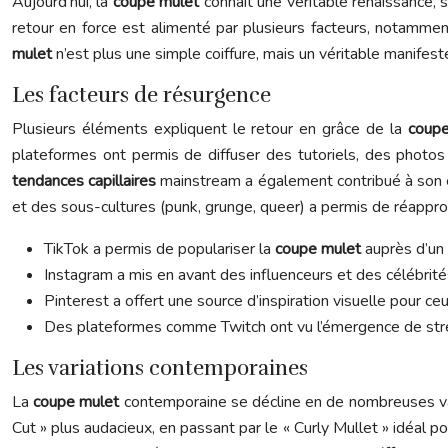
Aujourd’hui, la
coupe mulet
connaît une véritable renaissance,
retour en force est alimenté par plusieurs facteurs, notamment
mulet
n’est plus une simple coiffure, mais un véritable manifeste
Les facteurs de résurgence
Plusieurs éléments expliquent le retour en grâce de la
coup
plateformes ont permis de diffuser des tutoriels, des photos
tendances capillaires
mainstream a également contribué à son 
et des sous-cultures (punk, grunge, queer) a permis de réapprop
TikTok a permis de populariser la
coupe mulet
auprès d’un 
Instagram a mis en avant des influenceurs et des célébrité
Pinterest a offert une source d’inspiration visuelle pour ce
Des plateformes comme Twitch ont vu l’émergence de stream
Les variations contemporaines
La
coupe mulet
contemporaine se décline en de nombreuses var
Cut » plus audacieux, en passant par le « Curly Mullet » idéal p