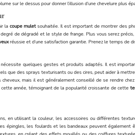
ume sur le dessus pour donner l’illusion d’une chevelure plus ép
ur
ir la
coupe mulet
souhaitée. Il est important de montrer des pho
e degré de dégradé et le style de frange. Plus vous serez précis,
eveux
réussie et d’une satisfaction garantie. Prenez le temps de di
 nécessite quelques gestes et produits adaptés. Il est important
, tels que des sprays texturisants ou des cires, peut aider à mett
es cheveux, mais il est généralement conseillé de se rendre che
ette année, témoignant de la popularité croissante de cette
te
, en utilisant la couleur, les accessoires ou différentes textu
Les épingles, les foulards et les bandeaux peuvent également être
 textures, en créant des effets mouillés ou des coiffures texturé