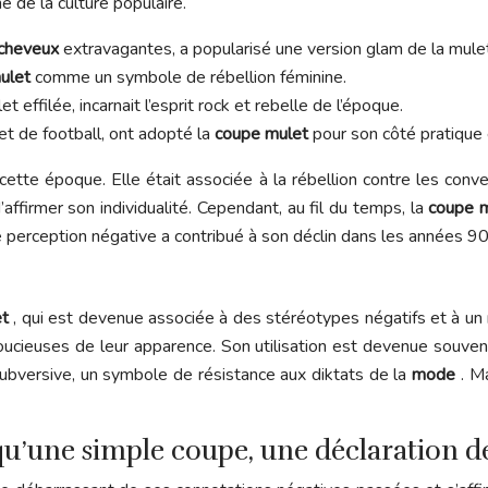
 de la culture populaire.
 cheveux
extravagantes, a popularisé une version glam de la mulet
ulet
comme un symbole de rébellion féminine.
ffilée, incarnait l’esprit rock et rebelle de l’époque.
t de football, ont adopté la
coupe mulet
pour son côté pratique e
cette époque. Elle était associée à la rébellion contre les conve
’affirmer son individualité. Cependant, au fil du temps, la
coupe 
perception négative a contribué à son déclin dans les années 90
et
, qui est devenue associée à des stéréotypes négatifs et à u
cieuses de leur apparence. Son utilisation est devenue souve
subversive, un symbole de résistance aux diktats de la
mode
. M
u’une simple coupe, une déclaration de