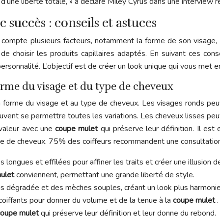
n d’une liberté totale, » a déclaré Miley Cyrus dans une interview r
succès : conseils et astuces
 compte plusieurs facteurs, notamment la forme de son visage, 
 choisir les produits capillaires adaptés. En suivant ces conse
ersonnalité. L’objectif est de créer un look unique qui vous met en
forme du visage et du type de cheveux
la forme du visage et au type de cheveux. Les visages ronds pe
 peuvent se permettre toutes les variations. Les cheveux lisses pe
 valeur avec une
coupe mulet
qui préserve leur définition. Il es
ture de cheveux. 75% des coiffeurs recommandent une consultation
longues et effilées pour affiner les traits et créer une illusion d
mulet
conviennent, permettant une grande liberté de style.
us dégradée et des mèches souples, créant un look plus harmonie
coiffants pour donner du volume et de la tenue à la
coupe mulet
.
coupe mulet
qui préserve leur définition et leur donne du rebond.