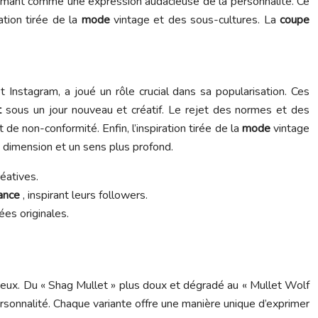
firmant comme une expression audacieuse de la personnalité. Ce
ation tirée de la
mode
vintage et des sous-cultures. La
coupe
et Instagram, a joué un rôle crucial dans sa popularisation. Ces
t
sous un jour nouveau et créatif. Le rejet des normes et des
de non-conformité. Enfin, l’inspiration tirée de la
mode
vintage
e dimension et un sens plus profond.
éatives.
ance
, inspirant leurs followers.
ées originales.
veux. Du « Shag Mullet » plus doux et dégradé au « Mullet Wolf
sonnalité. Chaque variante offre une manière unique d’exprimer