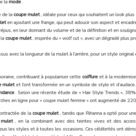
de la
mode
.
e de la
coupe mulet
, idéale pour ceux qui souhaitent un look plus s
let
en ajoutant une frange, qui peut adoucir son aspect et encadre
épus, en leur donnant du volume et de la définition et en souligna
 la
coupe mulet
, inspirée du « wolf cut », avec un dégradé plus p
us avec la longueur de la mulet à l’arrière, pour un style original
oraine, contribuant à populariser cette
coiffure
et à la moderniser
e mulet
et l’ont transformée en un symbole de style et d’audace. L
ndance
. Selon une récente étude de « Hair Style Trends », 38
cherches en ligne pour « coupe mulet femme » ont augmenté de 22
contractée de la
coupe mulet
, tandis que Rihanna a opté pour une 
 mulet
, en la combinant avec des teintes vives et des acce
tous les styles et à toutes les occasions. Ces célébrités ont dém