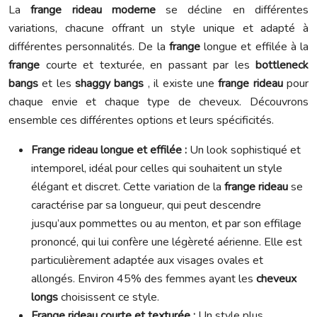
La
frange rideau moderne
se décline en différentes
variations, chacune offrant un style unique et adapté à
différentes personnalités. De la
frange
longue et effilée à la
frange
courte et texturée, en passant par les
bottleneck
bangs
et les
shaggy bangs
, il existe une
frange rideau
pour
chaque envie et chaque type de cheveux. Découvrons
ensemble ces différentes options et leurs spécificités.
Frange rideau longue et effilée :
Un look sophistiqué et
intemporel, idéal pour celles qui souhaitent un style
élégant et discret. Cette variation de la
frange rideau
se
caractérise par sa longueur, qui peut descendre
jusqu’aux pommettes ou au menton, et par son effilage
prononcé, qui lui confère une légèreté aérienne. Elle est
particulièrement adaptée aux visages ovales et
allongés. Environ 45% des femmes ayant les
cheveux
longs
choisissent ce style.
Frange rideau courte et texturée :
Un style plus