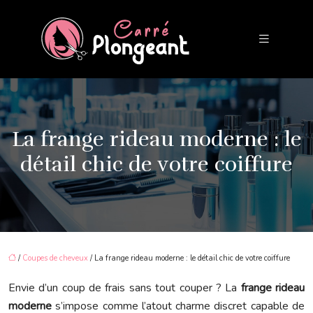
La frange rideau moderne : le
détail chic de votre coiffure
/
Coupes de cheveux
/ La frange rideau moderne : le détail chic de votre coiffure
Envie d’un coup de frais sans tout couper ? La
frange rideau
moderne
s’impose comme l’atout charme discret capable de