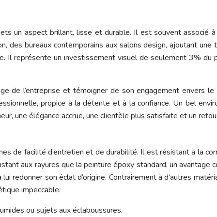
s un aspect brillant, lisse et durable. Il est souvent associé 
on, des bureaux contemporains aux salons design, ajoutant une t
ce. Il représente un investissement visuel de seulement 3% du pr
age de l’entreprise et témoigner de son engagement envers l
fessionnelle, propice à la détente et à la confiance. Un bel en
ineur, une élégance accrue, une clientèle plus satisfaite et un reto
 facilité d’entretien et de durabilité. Il est résistant à la corr
stant aux rayures que la peinture époxy standard, un avantage 
 lui redonner son éclat d’origine. Contrairement à d’autres matér
étique impeccable.
 humides ou sujets aux éclaboussures.