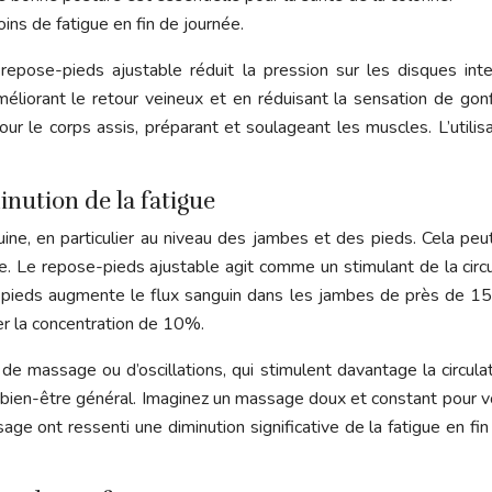
ins de fatigue en fin de journée.
 repose-pieds ajustable réduit la pression sur les disques int
liorant le retour veineux et en réduisant la sensation de gonf
le corps assis, préparant et soulageant les muscles. L’utilisa
inution de la fatigue
uine, en particulier au niveau des jambes et des pieds. Cela pe
 repose-pieds ajustable agit comme un stimulant de la circulat
e-pieds augmente le flux sanguin dans les jambes de près de 1
er la concentration de 10%.
 massage ou d’oscillations, qui stimulent davantage la circulat
le bien-être général. Imaginez un massage doux et constant pour 
e ont ressenti une diminution significative de la fatigue en fi