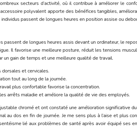
reux secteurs d’activité, où il contribue à améliorer le confo
t accessoire polyvalent apporte des bénéfices tangibles, amélioran
s individus passent de longues heures en position assise ou debo
 passent de longues heures assis devant un ordinateur, le repose
tigue. Il favorise une meilleure posture, réduit les tensions muscu
un gain de temps et une meilleure qualité de travail.
 dorsales et cervicales.
ation tout au long de la journée.
vail plus confortable favorise la concentration.
es arrêts maladie et améliore la qualité de vie des employés.
stable chromé et ont constaté une amélioration significative du
mal au dos en fin de journée. Je me sens plus à l’aise et plus co
entéisme lié aux problèmes de santé après avoir équipé ses em