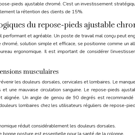
 repose-pieds ajustable chromé. C’est un investissement stratégiq
ellement la rétention des clients de 15%.
logiques du repose-pieds ajustable chr
l performant et agréable. Un poste de travail mal conçu peut en
 chromé, solution simple et efficace, se positionne comme un all
 bureau ergonomique. Il est important de considérer l’invest
tensions musculaires
révenir les douleurs dorsales, cervicales et lombaires. Le manqu
s et une mauvaise circulation sanguine. Le repose-pieds ajus
e et alignée. Un angle de genou de 90 degrés est recommandé 
ouleurs lombaires chez les utilisateurs réguliers de repose-pied
nomique réduit considérablement les douleurs dorsales.
e bonne posture est essentielle pour la santé de la colonne.